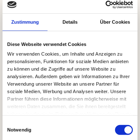
Dafür haben wir aber auch deutlich
größerere Möglichkeiten bspw. mit
modernen Messgeräten Dein Zuhause
Zustimmung
Details
Über Cookies
„gesünder“ zu machen.
Diese Webseite verwendet Cookies
Warum Ist Ein Gesunder Schlafplatz
So Wichtig?
Wir verwenden Cookies, um Inhalte und Anzeigen zu
personalisieren, Funktionen für soziale Medien anbieten
zu können und die Zugriffe auf unsere Website zu
Ein gesunder, stressfreier Schlafplatz ist
analysieren. Außerdem geben wir Informationen zu Ihrer
von entscheidender Bedeutung, da er
Verwendung unserer Website an unsere Partner für
maßgeblich zur Erhaltung unserer
soziale Medien, Werbung und Analysen weiter. Unsere
körperlichen und geistigen Gesundheit
Partner führen diese Informationen möglicherweise mit
beiträgt. Während des Schlafes regeneriert
weiteren Daten zusammen, die Sie ihnen bereitgestellt
sich unser Körper, stärkt das Immunsystem
haben oder die sie im Rahmen Ihrer Nutzung der Dienste
und verarbeitet die Ereignisse des Tages.
gesammelt haben.
Einwilligungsauswahl
Ein gesunder Schlafplatz schafft die
Notwendig
optimalen Bedingungen dafür, indem er frei