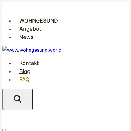
Zum
Inhalt
WOHNGESUND
springen
Angebot
News
Kontakt
Blog
FAQ